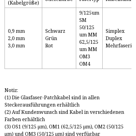
(Kabelgröße)
9/125um
SM
50/125
0,9 mm
Schwarz
Simplex
um MM
2,0 mm
Grün
Duplex
62,5/125
3,0 mm
Rot
Mehrfaserig
um MM
OM3
OM4
Notiz:
(1) Die Glasfaser-Patchkabel sind in allen
Steckerausführungen erhältlich
(2) Auf Kundenwunsch sind Kabel in verschiedenen
Farben erhältlich
(3) OS1 (9/125 µm), OM1 (62,5/125 µm), OM2 (50/125
µm) und OM3 (50/125 µm) sind verfügbar