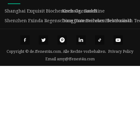
Shanghai Exquisit Biochemisch Co., GmbH
Kreissägemaschine
Shenzhen Fxinda Regenschirm Unternehmen Beschränkt
Dongguan Beirelax Elektronisch Tec
Copyright © de.ffenest4u.com, Alle Rechte vorbehalten.
Privacy Policy
Email
amy@ffenest4u.com