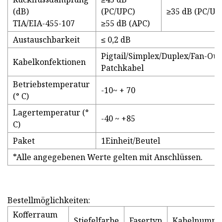
(dB)
(PC/UPC)
≥35 dB (PC/UP
TIA/EIA-455-107
≥55 dB (APC)
Austauschbarkeit
≤ 0,2 dB
Pigtail/Simplex/Duplex/Fan-Out
Kabelkonfektionen
Patchkabel
Betriebstemperatur
-10~ + 70
(° C)
Lagertemperatur (°
-40 ~ +85
C)
Paket
1Einheit/Beutel
*Alle angegebenen Werte gelten mit Anschlüssen.
Bestellmöglichkeiten:
Kofferraum
Stiefelfarbe
Fasertyp
Kabelnumm