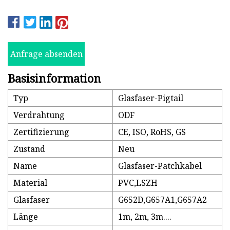
Anfrage absenden
Basisinformation
Typ
Glasfaser-Pigtail
Verdrahtung
ODF
Zertifizierung
CE, ISO, RoHS, GS
Zustand
Neu
Name
Glasfaser-Patchkabel
Material
PVC,LSZH
Glasfaser
G652D,G657A1,G657A2
Länge
1m, 2m, 3m....