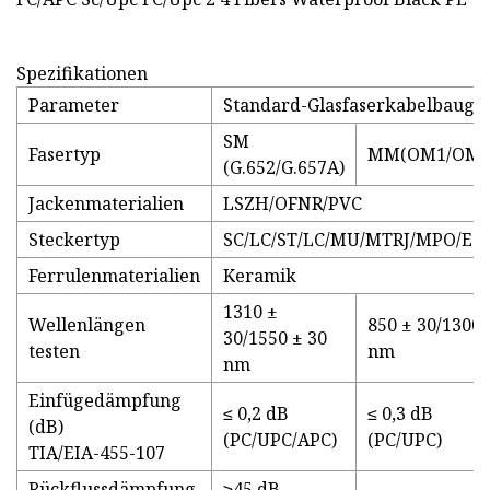
Spezifikationen
Parameter
Standard-Glasfaserkabelbaugr
SM
Fasertyp
MM(OM1/OM2
(G.652/G.657A)
Jackenmaterialien
LSZH/OFNR/PVC
Steckertyp
SC/LC/ST/LC/MU/MTRJ/MPO/E2
Ferrulenmaterialien
Keramik
1310 ±
Wellenlängen
850 ± 30/1300 
30/1550 ± 30
testen
nm
nm
Einfügedämpfung
≤ 0,2 dB
≤ 0,3 dB
(dB)
(PC/UPC/APC)
(PC/UPC)
TIA/EIA-455-107
Rückflussdämpfung
≥45 dB