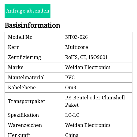
Anfrage absenden
Basisinformation
Modell Nr.
NT03-026
Kern
Multicore
Zertifizierung
RoHS, CE, ISO9001
Marke
Weidan Electronics
Mantelmaterial
PVC
Kabelebene
Om3
PE-Beutel oder Clamshell-
Transportpaket
Paket
Spezifikation
LC-LC
Warenzeichen
Weidan Electronics
Herkunft
China