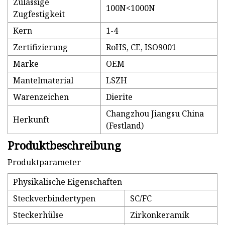
Zulässige
100N<1000N
Zugfestigkeit
Kern
1-4
Zertifizierung
RoHS, CE, ISO9001
Marke
OEM
Mantelmaterial
LSZH
Warenzeichen
Dierite
Changzhou Jiangsu China
Herkunft
(Festland)
Produktbeschreibung
Produktparameter
Physikalische Eigenschaften
Steckverbindertypen
SC/FC
Steckerhülse
Zirkonkeramik