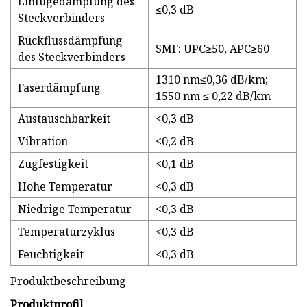
Einfügedämpfung des
≤0,3 dB
Steckverbinders
Rückflussdämpfung
SMF: UPC≥50, APC≥60
des Steckverbinders
1310 nm≤0,36 dB/km;
Faserdämpfung
1550 nm ≤ 0,22 dB/km
Austauschbarkeit
<0,3 dB
Vibration
<0,2 dB
Zugfestigkeit
<0,1 dB
Hohe Temperatur
<0,3 dB
Niedrige Temperatur
<0,3 dB
Temperaturzyklus
<0,3 dB
Feuchtigkeit
<0,3 dB
Produktbeschreibung
Produktprofil