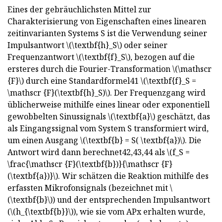
Eines der gebräuchlichsten Mittel zur
Charakterisierung von Eigenschaften eines linearen
zeitinvarianten Systems S ist die Verwendung seiner
Impulsantwort \(\textbf{h}_S\) oder seiner
Frequenzantwort \(\textbf{f}_S\), bezogen auf die
ersteres durch die Fourier-Transformation \(\mathscr
{F}\) durch eine Standardformel41 \(\textbf{f}_S =
\mathscr {F}(\textbf{h}_S)\). Der Frequenzgang wird
üblicherweise mithilfe eines linear oder exponentiell
gewobbelten Sinussignals \(\textbf{a}\) geschätzt, das
als Eingangssignal vom System S transformiert wird,
um einen Ausgang \(\textbf{b} = S( \textbf{a})\). Die
Antwort wird dann berechnet42,43,44 als \(f_S =
\frac{\mathscr {F}(\textbf{b})}{\mathscr {F}
(\textbf{a})}\). Wir schätzen die Reaktion mithilfe des
erfassten Mikrofonsignals (bezeichnet mit \
(\textbf{b}\)) und der entsprechenden Impulsantwort
(\(h_{\textbf{b}}\)), wie sie vom APx erhalten wurde,