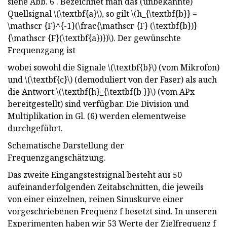
siehe Abb. 6 . Bezeichnet man das (unbekannte)
Quellsignal \(\textbf{a}\), so gilt \(h_{\textbf{b}} =
\mathscr {F}^{-1}(\frac{\mathscr {F} (\textbf{b})}
{\mathscr {F}(\textbf{a})})\). Der gewünschte
Frequenzgang ist
wobei sowohl die Signale \(\textbf{b}\) (vom Mikrofon)
und \(\textbf{c}\) (demoduliert von der Faser) als auch
die Antwort \(\textbf{h}_{\textbf{b }}\) (vom APx
bereitgestellt) sind verfügbar. Die Division und
Multiplikation in Gl. (6) werden elementweise
durchgeführt.
Schematische Darstellung der
Frequenzgangschätzung.
Das zweite Eingangstestsignal besteht aus 50
aufeinanderfolgenden Zeitabschnitten, die jeweils
von einer einzelnen, reinen Sinuskurve einer
vorgeschriebenen Frequenz f besetzt sind. In unseren
Experimenten haben wir 53 Werte der Zielfrequenz f