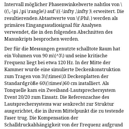
Intervall möglicher Phasenwinkelwerte nahtlos von \
((\,-\pi ,\pi \rangle\) auf \((-\infty ,\infty )\ erweitert. Die
resultierenden Abtastwerte von \(\Phi\ ) werden als
primäres Eingangsaudiosignal für Analysen
verwendet, die in den folgenden Abschnitten des
Manuskripts besprochen werden.
Der für die Messungen genutzte schalltote Raum hat
ein Volumen von 90 m\(^3\) und seine kritische
Frequenz liegt bei etwa 120 Hz. In der Mitte der
Kammer wurde eine simulierte Deckenkonstruktion
zum Tragen von 3\(\times\)3 Deckenplatten der
Standardgröße 60\(\times\)60 cm installiert. Als
Tonquelle kam ein Zweiband-Lautsprechersystem
Event 20/20 zum Einsatz. Die Referenzachse des
Lautsprechersystems war senkrecht zur Struktur
ausgerichtet, die in ihrem Mittelpunkt die zu testende
Faser trug. Die Kompensation der
Schalldruckabhängigkeit von der Frequenz aufgrund