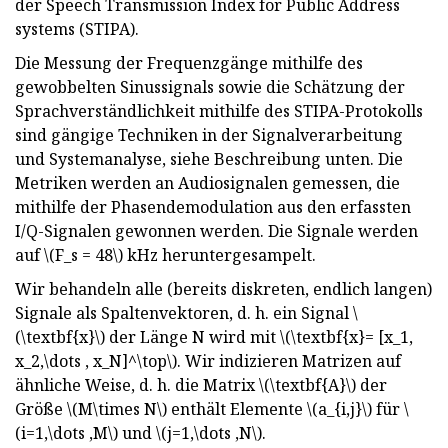
der Speech Transmission Index for Public Address
systems (STIPA).
Die Messung der Frequenzgänge mithilfe des
gewobbelten Sinussignals sowie die Schätzung der
Sprachverständlichkeit mithilfe des STIPA-Protokolls
sind gängige Techniken in der Signalverarbeitung
und Systemanalyse, siehe Beschreibung unten. Die
Metriken werden an Audiosignalen gemessen, die
mithilfe der Phasendemodulation aus den erfassten
I/Q-Signalen gewonnen werden. Die Signale werden
auf \(F_s = 48\) kHz heruntergesampelt.
Wir behandeln alle (bereits diskreten, endlich langen)
Signale als Spaltenvektoren, d. h. ein Signal \
(\textbf{x}\) der Länge N wird mit \(\textbf{x}= [x_1,
x_2,\dots , x_N]^\top\). Wir indizieren Matrizen auf
ähnliche Weise, d. h. die Matrix \(\textbf{A}\) der
Größe \(M\times N\) enthält Elemente \(a_{i,j}\) für \
(i=1,\dots ,M\) und \(j=1,\dots ,N\).