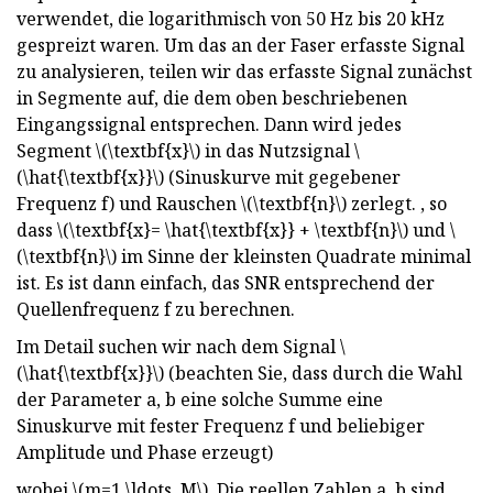
verwendet, die logarithmisch von 50 Hz bis 20 kHz
gespreizt waren. Um das an der Faser erfasste Signal
zu analysieren, teilen wir das erfasste Signal zunächst
in Segmente auf, die dem oben beschriebenen
Eingangssignal entsprechen. Dann wird jedes
Segment \(\textbf{x}\) in das Nutzsignal \
(\hat{\textbf{x}}\) (Sinuskurve mit gegebener
Frequenz f) und Rauschen \(\textbf{n}\) zerlegt. , so
dass \(\textbf{x}= \hat{\textbf{x}} + \textbf{n}\) und \
(\textbf{n}\) im Sinne der kleinsten Quadrate minimal
ist. Es ist dann einfach, das SNR entsprechend der
Quellenfrequenz f zu berechnen.
Im Detail suchen wir nach dem Signal \
(\hat{\textbf{x}}\) (beachten Sie, dass durch die Wahl
der Parameter a, b eine solche Summe eine
Sinuskurve mit fester Frequenz f und beliebiger
Amplitude und Phase erzeugt)
wobei \(m=1,\ldots ,M\). Die reellen Zahlen a, b sind