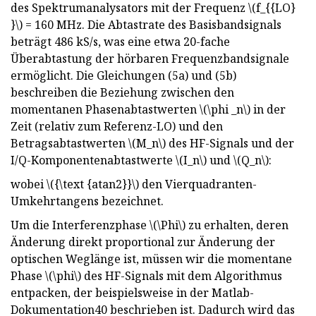
des Spektrumanalysators mit der Frequenz \(f_{{LO}
}\) = 160 MHz. Die Abtastrate des Basisbandsignals
beträgt 486 kS/s, was eine etwa 20-fache
Überabtastung der hörbaren Frequenzbandsignale
ermöglicht. Die Gleichungen (5a) und (5b)
beschreiben die Beziehung zwischen den
momentanen Phasenabtastwerten \(\phi _n\) in der
Zeit (relativ zum Referenz-LO) und den
Betragsabtastwerten \(M_n\) des HF-Signals und der
I/Q-Komponentenabtastwerte \(I_n\) und \(Q_n\):
wobei \({\text {atan2}}\) den Vierquadranten-
Umkehrtangens bezeichnet.
Um die Interferenzphase \(\Phi\) zu erhalten, deren
Änderung direkt proportional zur Änderung der
optischen Weglänge ist, müssen wir die momentane
Phase \(\phi\) des HF-Signals mit dem Algorithmus
entpacken, der beispielsweise in der Matlab-
Dokumentation40 beschrieben ist. Dadurch wird das