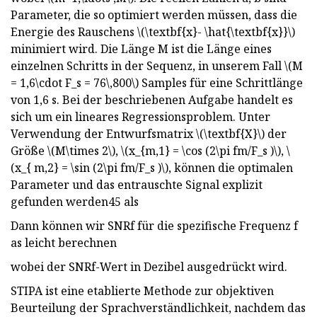
Parameter, die so optimiert werden müssen, dass die
Energie des Rauschens \(\textbf{x}- \hat{\textbf{x}}\)
minimiert wird. Die Länge M ist die Länge eines
einzelnen Schritts in der Sequenz, in unserem Fall \(M
= 1,6\cdot F_s = 76\,800\) Samples für eine Schrittlänge
von 1,6 s. Bei der beschriebenen Aufgabe handelt es
sich um ein lineares Regressionsproblem. Unter
Verwendung der Entwurfsmatrix \(\textbf{X}\) der
Größe \(M\times 2\), \(x_{m,1} = \cos (2\pi fm/F_s )\), \
(x_{ m,2} = \sin (2\pi fm/F_s )\), können die optimalen
Parameter und das entrauschte Signal explizit
gefunden werden45 als
Dann können wir SNRf für die spezifische Frequenz f
as leicht berechnen
wobei der SNRf-Wert in Dezibel ausgedrückt wird.
STIPA ist eine etablierte Methode zur objektiven
Beurteilung der Sprachverständlichkeit, nachdem das