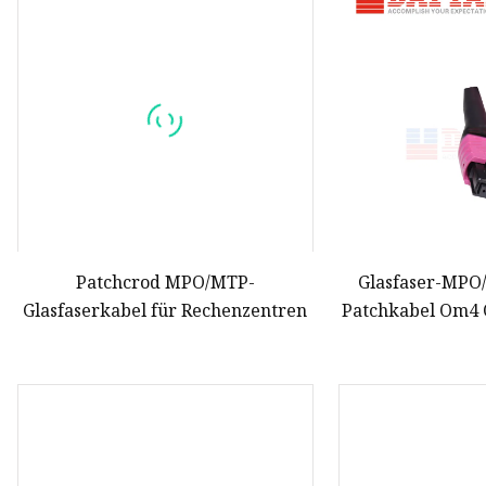
10G MPO-Kabel
Singlemode-MPO-Kabel
MTP-Tap
Patchkabel und Pigtail
Verteilungs-Glasfaserkabel
Glasfaser-Patchkabel
Glasfaser-Pigtail
Patchcrod MPO/MTP-
Glasfaser-MPO
Glasfaserkabel für Rechenzentren
Patchkabel Om4