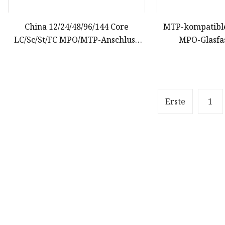
China 12/24/48/96/144 Core
MTP-kompatibl
LC/Sc/St/FC MPO/MTP-Anschluss
MPO-Glasfa
FTTH Indoor Outdoor Armored
Qsfp+Trans
Drop LSZH PVC-Glasfaser-
Kommunika
optisches Patchkabel Pigtail-
Überbrückungsdrahtkabel
Erste
1