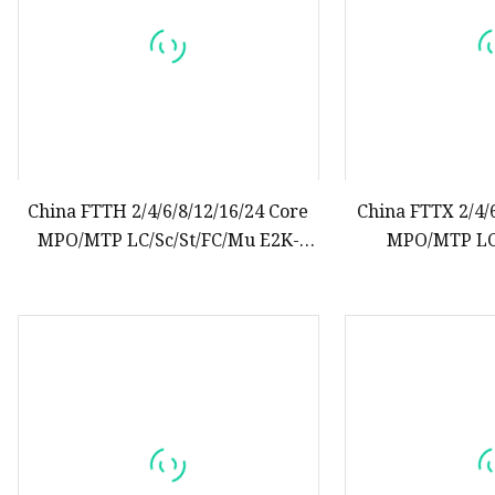
China FTTH 2/4/6/8/12/16/24 Core
China FTTX 2/4/
MPO/MTP LC/Sc/St/FC/Mu E2K-
MPO/MTP LC
Stecker für den Innen- und
Connector I
Außenbereich, gepanzerter Drop
Armored Drop 
LSZH PVC-Glasfaser-optisches
Optic Optical P
Patchkabel, Pigtail-
Jumpe
Überbrückungskabel