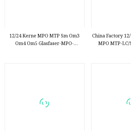
12/24 Kerne MPO MTP Sm Om3
China Factory 12
Om4 Om5 Glasfaser-MPO-
MPO MTP-LC/S
Glasfaserkabel
weiblich Stecker
Jumper MPO MTP
Ka