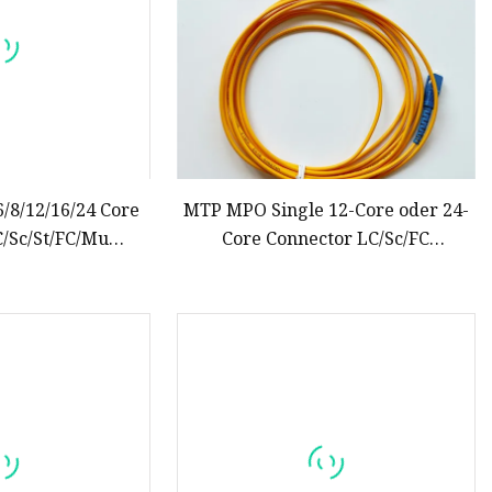
6/8/12/16/24 Core
MTP MPO Single 12-Core oder 24-
/Sc/St/FC/Mu
Core Connector LC/Sc/FC
ndoor Outdoor
Vorkonfektioniertes Abzweigkabel
LSZH PVC Fiber
atch Cord Pigtail
r Cable