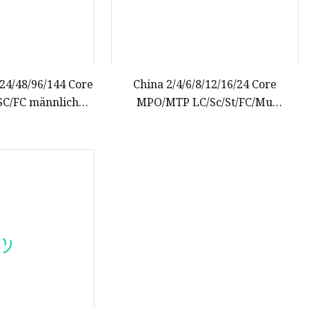
/24/48/96/144 Core
China 2/4/6/8/12/16/24 Core
C/FC männlich
MPO/MTP LC/Sc/St/FC/Mu
 Patchkabel Trunk
Connector FTTH Indoor Outdoor
 Optik-Breakout-
Armored Drop LSZH PVC Fiber
bel
Optic Optical Patch Cord Pigtail
Jumper Cable