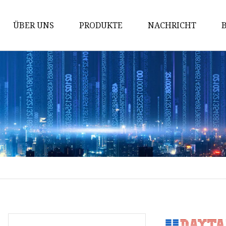
ÜBER UNS
PRODUKTE
NACHRICHT
Passiver Multiplexer
DWDM Mux Demux
CWDM Mux Demux
WDM-Filter
MPO MTP-Kabel
400G MPO-Kabel
100G MPO-Kabel
MTP MPO-Konvertierungskabel
40G MPO-Kabel