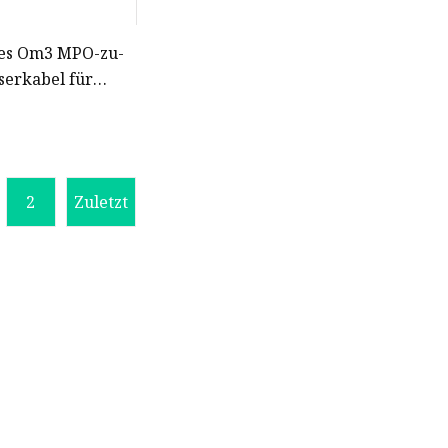
es Om3 MPO-zu-
serkabel für
ceivers 5g-
tionstyp B
2
Zuletzt